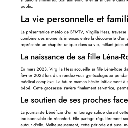
situations similaires. Son authenticité et sa sincérité dan
public.
La vie personnelle et famil
La présentatrice météo de BFMTV, Virgilia Hess, traverse
combine des moments intenses entre la découverte d'un ca
représente un chapitre unique dans sa vie, mêlant joies e
La naissance de sa fille Léna-
En mars 2023, Virgilia Hess accueille sa fille Léna-Rose da
février 2023 lors d'un rendez-vous gynécologique pendant
médical complexe. La future maman hésite initialement à 
bébé. Cette grossesse s'avère finalement salvatrice, perm
Le soutien de ses proches face
La journaliste bénéficie d'un entourage solide durant ce
indispensable de réconfort. Elle partage régulièrement s
autour d'elle. Malheureusement, cette période est aussi m