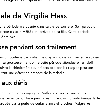
s le partage de son expérience créent une réelle proximité avec son
iale de Virgilia Hess
 une période marquante dans sa vie personnelle. Son parcours
ncer du sein HER2+ et l'arrivée de sa fille. Cette période
t épreuves.
Rose pendant son traitement
ns un contexte particulier. Le diagnostic de son cancer, établi en
 sa grossesse, transforme cette période attendue en un défi
suivre la chimiothérapie, préoccupée par les risques pour son
ettant une détection précoce de la maladie.
 aux défis
tte période. Son compagnon Anthony se révèle une source
on expérience sur Instagram, créant une communauté bienveillante
arquée par la perte de certains amis et proches. Malgré les