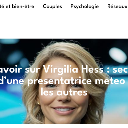
é et bien-être
Couples
Psychologie
Réseaux
avoir sur Virgilia Hess : sec
d’une presentatrice mete
les autres